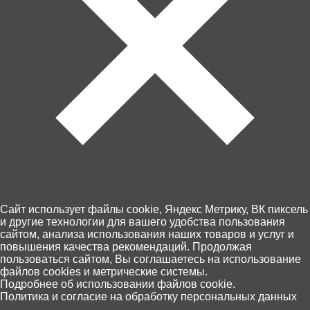
Артикул: WAL22225
Cайт использует файлы cookie, Яндекс Метрику, ВК пиксель
и другие технологии для вашего удобства пользования
сайтом, анализа использования наших товаров и услуг и
Товара нет в наличии
повышения качества рекомендаций. Продолжая
Ближайшая дата поступления - неизвестна.
пользоваться сайтом, Вы соглашаетесь на использование
файлов cookies и метрические системы.
0
Подробнее об использовании файлов cookie.
Политика и согласие на обработку персональных данных
Главная
Каталог
Корзина
Избранное
Поиск