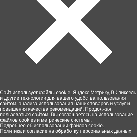
Артикул: 2614
Cайт использует файлы cookie, Яндекс Метрику, ВК пиксель
и другие технологии для вашего удобства пользования
В корзину
сайтом, анализа использования наших товаров и услуг и
1 490 ₽
повышения качества рекомендаций. Продолжая
пользоваться сайтом, Вы соглашаетесь на использование
файлов cookies и метрические системы.
0
Подробнее об использовании файлов cookie.
Забрать сегодня!
Политика и согласие на обработку персональных данных
Главная
Каталог
Корзина
Избранное
Поиск
В наличии в 8 магазинах