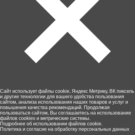
Артикул: CCat12-31
В корзину
1 250 ₽
Забрать сегодня!
Cайт использует файлы cookie, Яндекс Метрику, ВК пиксель
В наличии в 1 магазинах
и другие технологии для вашего удобства пользования
сайтом, анализа использования наших товаров и услуг и
повышения качества рекомендаций. Продолжая
Пункты выдачи Хоббит
пользоваться сайтом, Вы соглашаетесь на использование
46 по Калининграду и области
файлов cookies и метрические системы.
10 августа, (понедельник)
0
Подробнее об использовании файлов cookie.
Оплата - картой на сайте или при
Политика и согласие на обработку персональных данных
Главная
Каталог
Корзина
Избранное
Поиск
получении