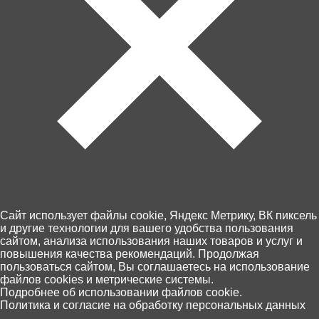
Артикул: 60190
Товара нет в наличии
Ближайшая дата поступления - неизвестна.
Cайт использует файлы cookie, Яндекс Метрику, ВК пиксель
и другие технологии для вашего удобства пользования
Контакты
сайтом, анализа использования наших товаров и услуг и
Доставка и оплата
повышения качества рекомендаций. Продолжая
Магазины
пользоваться сайтом, Вы соглашаетесь на использование
Возврат товара
файлов cookies и метрические системы.
0
Подробнее об использовании файлов cookie.
Персональные данные
Политика и согласие на обработку персональных данных
Главная
Каталог
Корзина
Избранное
Поиск
+7 (4012) 92 63 00