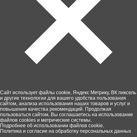
Артикул: 60202
Товара нет в наличии
Ближайшая дата поступления - неизвестна.
Cайт использует файлы cookie, Яндекс Метрику, ВК пиксель
и другие технологии для вашего удобства пользования
сайтом, анализа использования наших товаров и услуг и
Контакты
повышения качества рекомендаций. Продолжая
Доставка и оплата
пользоваться сайтом, Вы соглашаетесь на использование
файлов cookies и метрические системы.
Магазины
0
Подробнее об использовании файлов cookie.
Возврат товара
Политика и согласие на обработку персональных данных
Главная
Каталог
Корзина
Избранное
Поиск
Персональные данные