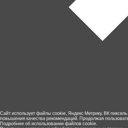
Артикул
10835
Категории
Lego
Конструкторы
Бренд
Lego
Серия
Lego Duplo
+7 (4012) 92 63 00
Cайт использует файлы cookie, Яндекс Метрику, ВК пиксель
повышения качества рекомендаций. Продолжая пользоватьс
Пн.- Пт. с 10.00 до 18.00
Подробнее об использовании файлов cookie.