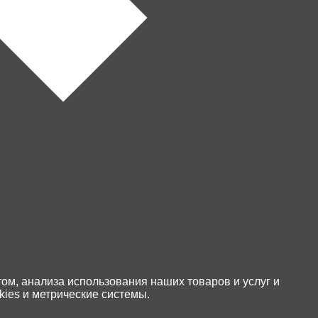
Магазины
Политика обработки
персональных данных
Реквизиты
том, анализа использования наших товаров и услуг и
ies и метрические системы.
ММЦ "Пирамида"