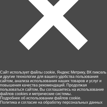
Артикул: 75198
Товара нет в наличии
Ближайшая дата поступления - неизвестна.
Cайт использует файлы cookie, Яндекс Метрику, ВК пиксель
и другие технологии для вашего удобства пользования
Контакты
сайтом, анализа использования наших товаров и услуг и
Доставка и оплата
повышения качества рекомендаций. Продолжая
пользоваться сайтом, Вы соглашаетесь на использование
Магазины
файлов cookies и метрические системы.
Возврат товара
0
Подробнее об использовании файлов cookie.
Персональные данные
Политика и согласие на обработку персональных данных
Главная
Каталог
Корзина
Избранное
Поиск
+7 (4012) 92 63 00