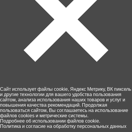
Артикул: 900A-6
В корзину
390 ₽
Cайт использует файлы cookie, Яндекс Метрику, ВК пиксель
и другие технологии для вашего удобства пользования
сайтом, анализа использования наших товаров и услуг и
Забрать сегодня!
повышения качества рекомендаций. Продолжая
В наличии в 1 магазинах
пользоваться сайтом, Вы соглашаетесь на использование
файлов cookies и метрические системы.
0
Подробнее об использовании файлов cookie.
Политика и согласие на обработку персональных данных
Пункты выдачи Хоббит
Главная
Каталог
Корзина
Избранное
Поиск