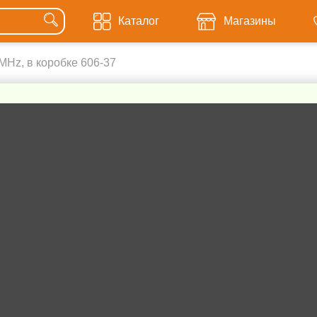
Каталог
Магазины
 MHz, в коробке 606-37
Робот повели
р/у, 27 MHz, в