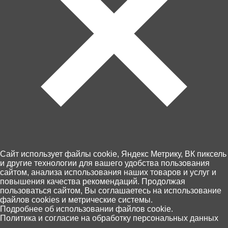
Артикул: KW102-000582
Товара нет в наличии
Ближайшая дата поступления - неизвестна.
Cайт использует файлы cookie, Яндекс Метрику, ВК пиксель
Контакты
и другие технологии для вашего удобства пользования
Доставка и оплата
сайтом, анализа использования наших товаров и услуг и
Магазины
повышения качества рекомендаций. Продолжая
Возврат товара
пользоваться сайтом, Вы соглашаетесь на использование
файлов cookies и метрические системы.
Персональные данные
0
Подробнее об использовании файлов cookie.
+7 (4012) 92 63 00
Политика и согласие на обработку персональных данных
Главная
Каталог
Корзина
Избранное
Поиск
Пн.- Пт. с 10.00 до 18.00