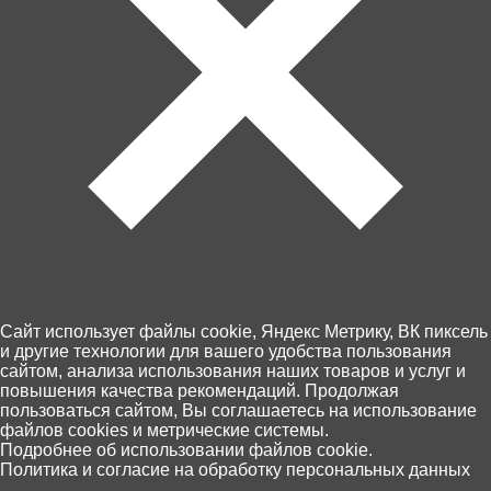
Артикул: LRB-09
Товара нет в наличии
Ближайшая дата поступления - неизвестна.
Cайт использует файлы cookie, Яндекс Метрику, ВК пиксель
и другие технологии для вашего удобства пользования
сайтом, анализа использования наших товаров и услуг и
Контакты
повышения качества рекомендаций. Продолжая
Доставка и оплата
пользоваться сайтом, Вы соглашаетесь на использование
файлов cookies и метрические системы.
Магазины
0
Подробнее об использовании файлов cookie.
Возврат товара
Политика и согласие на обработку персональных данных
Главная
Каталог
Корзина
Избранное
Поиск
Персональные данные