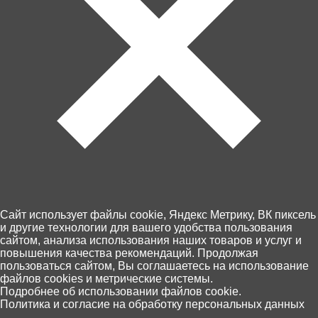
Артикул: 7-48-721/1
Товара нет в наличии
Ближайшая дата поступления - неизвестна.
Cайт использует файлы cookie, Яндекс Метрику, ВК пиксель
Контакты
и другие технологии для вашего удобства пользования
Доставка и оплата
сайтом, анализа использования наших товаров и услуг и
повышения качества рекомендаций. Продолжая
Магазины
пользоваться сайтом, Вы соглашаетесь на использование
Возврат товара
файлов cookies и метрические системы.
Персональные данные
0
Подробнее об использовании файлов cookie.
+7 (4012) 92 63 00
Политика и согласие на обработку персональных данных
Главная
Каталог
Корзина
Избранное
Поиск