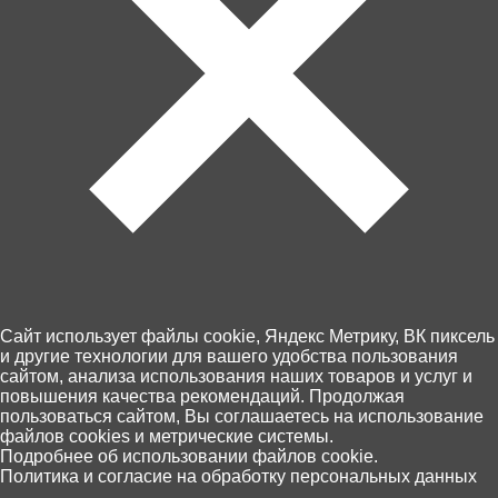
Артикул: 998-6A
В корзину
80 ₽
Забрать сегодня!
В наличии в 34 магазинах
Cайт использует файлы cookie, Яндекс Метрику, ВК пиксель
и другие технологии для вашего удобства пользования
сайтом, анализа использования наших товаров и услуг и
Пункты выдачи Хоббит
повышения качества рекомендаций. Продолжая
46 по Калининграду и области
пользоваться сайтом, Вы соглашаетесь на использование
14 августа, (пятница)
файлов cookies и метрические системы.
Оплата - картой на сайте или при
0
Подробнее об использовании файлов cookie.
получении
Политика и согласие на обработку персональных данных
Главная
Каталог
Корзина
Избранное
Поиск