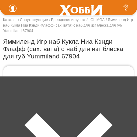
Каталог
Сопутствующие
Брендовая игрушка
LOL MGA
Яммиленд Игр
наб Кукла Ниа Кэнди Флафф (сах. вата) с наб для изг блеска для губ
Yummiland 67904
Яммиленд Игр наб Кукла Ниа Кэнди
Флафф (сах. вата) с наб для изг блеска
для губ Yummiland 67904