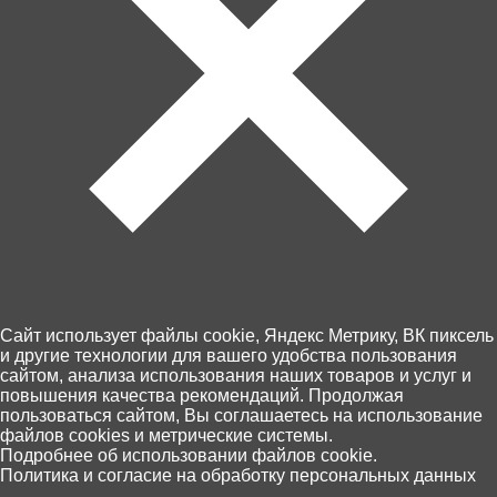
Артикул: 67904
В корзину
990 ₽
Cайт использует файлы cookie, Яндекс Метрику, ВК пиксель
и другие технологии для вашего удобства пользования
Забрать сегодня!
сайтом, анализа использования наших товаров и услуг и
В наличии в 2 магазинах
повышения качества рекомендаций. Продолжая
пользоваться сайтом, Вы соглашаетесь на использование
файлов cookies и метрические системы.
Пункты выдачи Хоббит
0
Подробнее об использовании файлов cookie.
46 по Калининграду и области
Политика и согласие на обработку персональных данных
Главная
Каталог
Корзина
Избранное
Поиск
14 августа, (пятница)