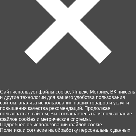
В корзину
500 ₽
Cайт использует файлы cookie, Яндекс Метрику, ВК пиксель
и другие технологии для вашего удобства пользования
сайтом, анализа использования наших товаров и услуг и
Забрать сегодня!
повышения качества рекомендаций. Продолжая
В наличии в 6 магазинах
пользоваться сайтом, Вы соглашаетесь на использование
файлов cookies и метрические системы.
0
Подробнее об использовании файлов cookie.
Пункты выдачи Хоббит
Политика и согласие на обработку персональных данных
Главная
Каталог
Корзина
Избранное
Поиск
46 по Калининграду и области