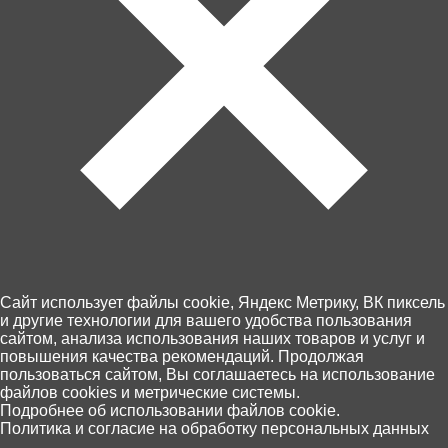
Spy или Декодер. В каждом шарике LOL есть
волшебная лупа с розовым стеклом. Только через эту
лупу можно разглядеть спрятанные послания,
картинки и загадки.
Внутри капсулы вас, как и прежде, ждет:
Секретное послание
Наклейка со способностями
Татушка - колечко
Бутылочка
Ботиночки
Одежда
Аксессуар
Оригинальная кукла LOL
А из совершенно необычного готовьтесь найти:
Волшебную розовую лупу
Секретное письмо
Cайт использует файлы cookie, Яндекс Метрику, ВК пиксель
Маскировочный костюм
и другие технологии для вашего удобства пользования
Чтобы открыть капсулу, придется серьезно
сайтом, анализа использования наших товаров и услуг и
постараться и найти с помощью лупы все ключи для
повышения качества рекомендаций. Продолжая
кодовых замочков.
пользоваться сайтом, Вы соглашаетесь на использование
файлов cookies и метрические системы.
0
Подробнее об использовании файлов cookie.
Политика и согласие на обработку персональных данных
Главная
Каталог
Корзина
Избранное
Поиск
Контакты