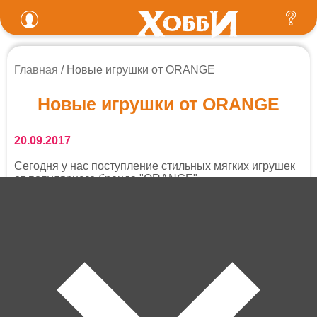
Главная
Новые игрушки от ORANGE
Новые игрушки от ORANGE
20.09.2017
Сегодня у нас поступление стильных мягких игрушек
от популярного
бренда "ORANGE"
.
Особенно обратите внимание на двух замечательных
псов породы "Бассет". Наши сердца они покорили с
первого взгляда :)
Контакты
Доставка и оплата
Магазины