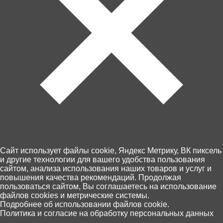
Возврат товара
Персональные данные
+7 (4012) 92 63 00
Пн.- Пт. с 10.00 до 18.00
Cайт использует файлы cookie, Яндекс Метрику, ВК пиксель
и другие технологии для вашего удобства пользования
сайтом, анализа использования наших товаров и услуг и
повышения качества рекомендаций. Продолжая
пользоваться сайтом, Вы соглашаетесь на использование
файлов cookies и метрические системы.
0
Подробнее об использовании файлов cookie.
Политика и согласие на обработку персональных данных
Главная
Каталог
Корзина
Избранное
Поиск