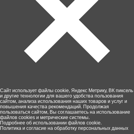
Доставка и оплата
Магазины
Возврат товара
Персональные данные
+7 (4012) 92 63 00
Пн.- Пт. с 10.00 до 18.00
Cайт использует файлы cookie, Яндекс Метрику, ВК пиксель
и другие технологии для вашего удобства пользования
сайтом, анализа использования наших товаров и услуг и
повышения качества рекомендаций. Продолжая
пользоваться сайтом, Вы соглашаетесь на использование
файлов cookies и метрические системы.
0
Подробнее об использовании файлов cookie.
Политика и согласие на обработку персональных данных
Главная
Каталог
Корзина
Избранное
Поиск