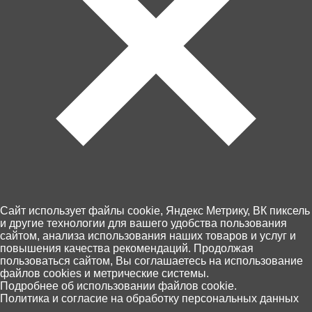
Контакты
Доставка и оплата
Магазины
Возврат товара
Персональные данные
+7 (4012) 92 63 00
Пн.- Пт. с 10.00 до 18.00
Cайт использует файлы cookie, Яндекс Метрику, ВК пиксель
и другие технологии для вашего удобства пользования
сайтом, анализа использования наших товаров и услуг и
повышения качества рекомендаций. Продолжая
пользоваться сайтом, Вы соглашаетесь на использование
файлов cookies и метрические системы.
0
Подробнее об использовании файлов cookie.
Политика и согласие на обработку персональных данных
Главная
Каталог
Корзина
Избранное
Поиск