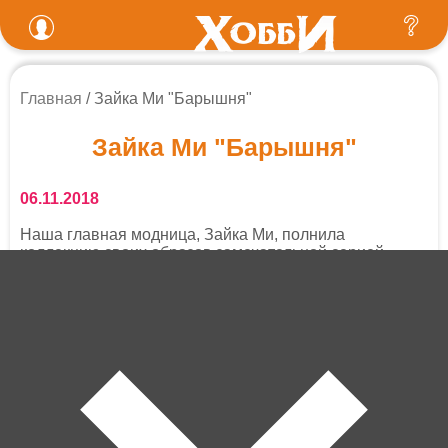
Главная
Зайка Ми "Барышня"
Зайка Ми "Барышня"
06.11.2018
Наша главная модница, Зайка Ми, полнила
коллекцию своих образов замечательной серией
"Барышня"
Серия игрушек Зайка Ми
Посмотрите какая красота!
Уже в продаже в магазинах Сети Хоббит и на сайте.