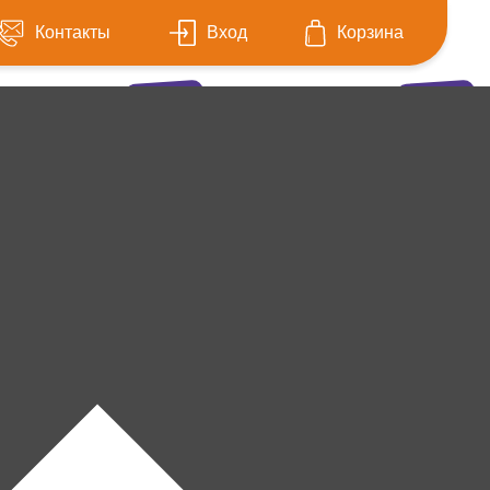
Контакты
Вход
Корзина
СКИДКИ ДО
СКИДКИ ДО
- 53%
- 50%
Игры
Все
Настольные
Игрушки