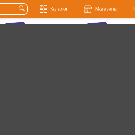
Каталог
Магазины
СКИДКИ ДО
СКИДКИ ДО
- 21%
- 50%
Наборы
косметики