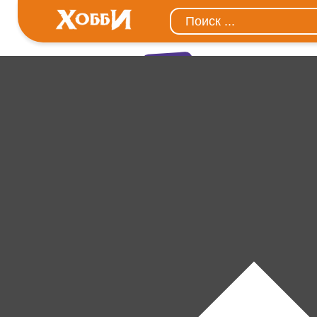
СКИДКИ ДО
- 39%
Qman
Куклы
Конструкторы