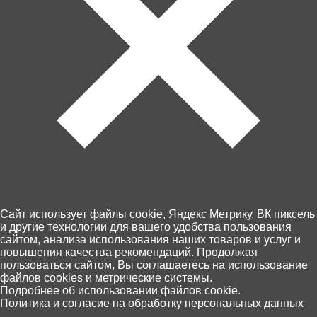
Контакты
Доставка и оплата
Магазины
Возврат товара
Персональные данные
+7 (4012) 92 63 00
Cайт использует файлы cookie, Яндекс Метрику, ВК пиксель
и другие технологии для вашего удобства пользования
Пн.- Пт. с 10.00 до 18.00
сайтом, анализа использования наших товаров и услуг и
повышения качества рекомендаций. Продолжая
пользоваться сайтом, Вы соглашаетесь на использование
файлов cookies и метрические системы.
0
Подробнее об использовании файлов cookie.
Политика и согласие на обработку персональных данных
Главная
Каталог
Корзина
Избранное
Поиск