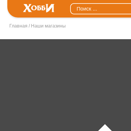
Главная
Наши магазины
Наши магазины в г. 
Посмотреть в другом город
Калининград
Гурьевск
Балтийск
Советск
Черняховск
Янтарный