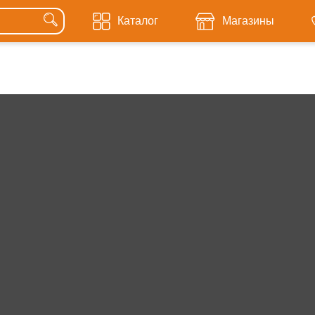
Каталог
Магазины
Светлогорск
е:
Гусев
Гвардейск
Зеленоградск