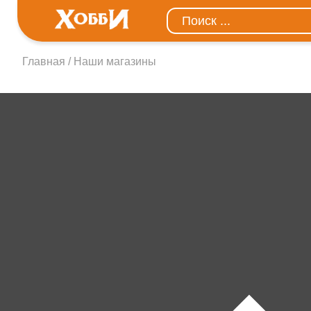
Главная
Наши магазины
Наши магазины в г. 
Посмотреть в другом город
Калининград
Гурьевск
Балтийск
Советск
Черняховск
Янтарный