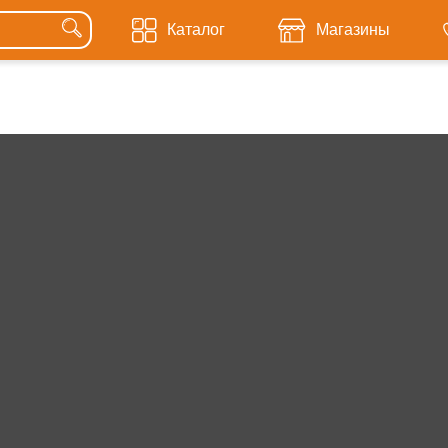
Каталог
Магазины
Черняховск
е:
Гусев
Гвардейск
Зеленоградск