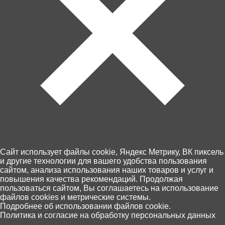
Артикул: 41091
Товара нет в наличии
Ближайшая дата поступления - неизвестна.
Cайт использует файлы cookie, Яндекс Метрику, ВК пиксель
и другие технологии для вашего удобства пользования
сайтом, анализа использования наших товаров и услуг и
повышения качества рекомендаций. Продолжая
пользоваться сайтом, Вы соглашаетесь на использование
файлов cookies и метрические системы.
Контакты
0
Подробнее об использовании файлов cookie.
Доставка и оплата
Политика и согласие на обработку персональных данных
Главная
Каталог
Корзина
Избранное
Поиск
Магазины