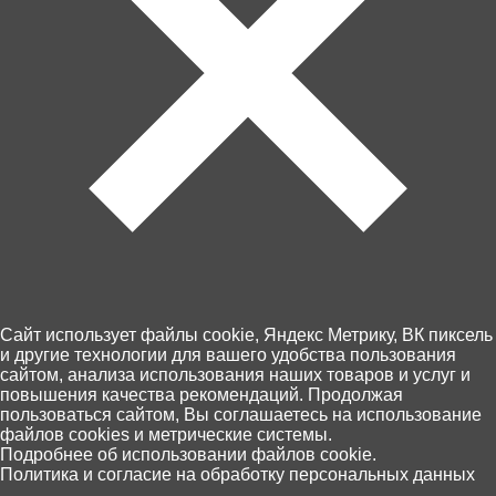
Артикул: Knp30-002
Товара нет в наличии
Ближайшая дата поступления - неизвестна.
Cайт использует файлы cookie, Яндекс Метрику, ВК пиксель
и другие технологии для вашего удобства пользования
Контакты
сайтом, анализа использования наших товаров и услуг и
Доставка и оплата
повышения качества рекомендаций. Продолжая
пользоваться сайтом, Вы соглашаетесь на использование
Магазины
файлов cookies и метрические системы.
Возврат товара
0
Подробнее об использовании файлов cookie.
Персональные данные
Политика и согласие на обработку персональных данных
Главная
Каталог
Корзина
Избранное
Поиск
+7 (4012) 92 63 00