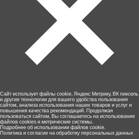
Cайт использует файлы cookie, Яндекс Метрику, ВК пиксель
В корзину
150 ₽
и другие технологии для вашего удобства пользования
сайтом, анализа использования наших товаров и услуг и
повышения качества рекомендаций. Продолжая
пользоваться сайтом, Вы соглашаетесь на использование
Забрать сегодня!
файлов cookies и метрические системы.
0
Подробнее об использовании файлов cookie.
В наличии в 29 магазинах
Политика и согласие на обработку персональных данных
Главная
Каталог
Корзина
Избранное
Поиск