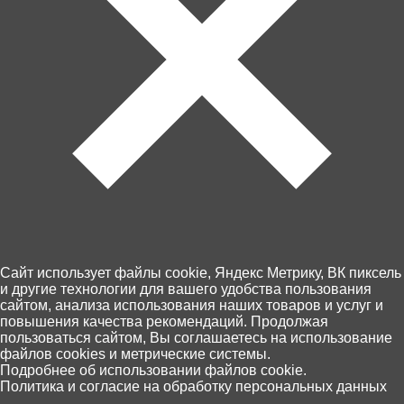
Артикул: 01932пц
В корзину
650 ₽
Cайт использует файлы cookie, Яндекс Метрику, ВК пиксель
и другие технологии для вашего удобства пользования
сайтом, анализа использования наших товаров и услуг и
повышения качества рекомендаций. Продолжая
пользоваться сайтом, Вы соглашаетесь на использование
Забрать сегодня!
файлов cookies и метрические системы.
В наличии в 23 магазинах
0
Подробнее об использовании файлов cookie.
Политика и согласие на обработку персональных данных
Главная
Каталог
Корзина
Избранное
Поиск