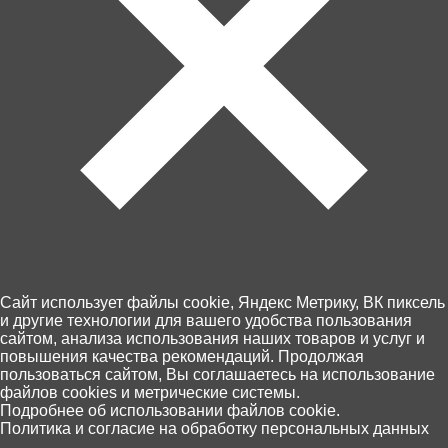
46 по Калининграду и области
17 августа, (понедельник)
Оплата - картой на сайте или при
получении
Экспресс доставка
Недоступна
Контакты
Доставка и оплата
Магазины
Возврат товара
Cайт использует файлы cookie, Яндекс Метрику, ВК пиксель
Персональные данные
и другие технологии для вашего удобства пользования
сайтом, анализа использования наших товаров и услуг и
+7 (4012) 92 63 00
повышения качества рекомендаций. Продолжая
Пн.- Пт. с 10.00 до 18.00
пользоваться сайтом, Вы соглашаетесь на использование
файлов cookies и метрические системы.
0
Подробнее об использовании файлов cookie.
Политика и согласие на обработку персональных данных
Главная
Каталог
Корзина
Избранное
Поиск