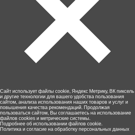
В корзину
190 ₽
Забрать сегодня!
В наличии в 27 магазинах
Cайт использует файлы cookie, Яндекс Метрику, ВК пиксель
Пункты выдачи Хоббит
и другие технологии для вашего удобства пользования
сайтом, анализа использования наших товаров и услуг и
46 по Калининграду и области
повышения качества рекомендаций. Продолжая
14 августа, (пятница)
пользоваться сайтом, Вы соглашаетесь на использование
Оплата - картой на сайте или при
файлов cookies и метрические системы.
получении
0
Подробнее об использовании файлов cookie.
Политика и согласие на обработку персональных данных
Главная
Каталог
Корзина
Избранное
Поиск
Экспресс доставка