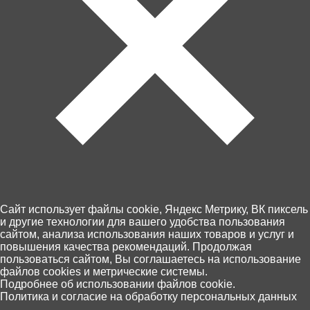
Пункты выдачи Хоббит
46 по Калининграду и области
14 августа, (пятница)
Оплата - картой на сайте или при
получении
Экспресс доставка
Недоступна
Мягкая игрушка «Леопард», 29 см – Маленький
хищник с большим сердцем!
Этот очаровательный леопард с пятнистым окрасом и
выразительными глазами станет отличным другом
Cайт использует файлы cookie, Яндекс Метрику, ВК пиксель
для ребёнка. Размер 29 см удобен для маленьких
и другие технологии для вашего удобства пользования
ручек, его легко брать с собой в дорогу или на
сайтом, анализа использования наших товаров и услуг и
прогулку. Мягкий плюш и наполнитель из
повышения качества рекомендаций. Продолжая
холлофайбера делают игрушку приятной на ощупь, а
пользоваться сайтом, Вы соглашаетесь на использование
реалистичный дизайн и добрый взгляд вызывают
файлов cookies и метрические системы.
улыбку и желание обниматься.
0
Подробнее об использовании файлов cookie.
Политика и согласие на обработку персональных данных
Главная
Каталог
Корзина
Избранное
Поиск
Идеально для детей от 3 лет.
Пусть этот маленький