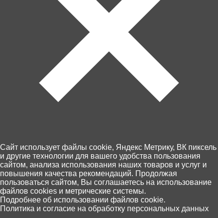
Артикул: 270НП
В корзину
350 ₽
Забрать сегодня!
Недоступна
Пункты выдачи Хоббит
Cайт использует файлы cookie, Яндекс Метрику, ВК пиксель
46 по Калининграду и области
и другие технологии для вашего удобства пользования
сайтом, анализа использования наших товаров и услуг и
14 августа, (пятница)
повышения качества рекомендаций. Продолжая
Оплата - картой на сайте или при
пользоваться сайтом, Вы соглашаетесь на использование
получении
файлов cookies и метрические системы.
0
Подробнее об использовании файлов cookie.
Политика и согласие на обработку персональных данных
Экспресс доставка
Главная
Каталог
Корзина
Избранное
Поиск
Недоступна