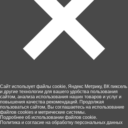
Артикул: E8316
Cайт использует файлы cookie, Яндекс Метрику, ВК пиксель
В корзину
и другие технологии для вашего удобства пользования
1 390 ₽
сайтом, анализа использования наших товаров и услуг и
повышения качества рекомендаций. Продолжая
пользоваться сайтом, Вы соглашаетесь на использование
файлов cookies и метрические системы.
Забрать сегодня!
0
Подробнее об использовании файлов cookie.
В наличии в 7 магазинах
Политика и согласие на обработку персональных данных
Главная
Каталог
Корзина
Избранное
Поиск