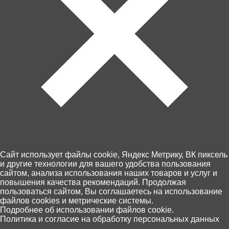
Пункты выдачи Хоббит
46 по Калининграду и области
10 августа, (понедельник)
Оплата - картой на сайте или при
получении
Экспресс доставка
Недоступна
Раскопки Юного археолога Десятое королевство 9
артефактов 05117ДК.
Cайт использует файлы cookie, Яндекс Метрику, ВК пиксель
и другие технологии для вашего удобства пользования
Начинаем раскопки!
сайтом, анализа использования наших товаров и услуг и
повышения качества рекомендаций. Продолжая
Какие сокровища спрятаны внутри пласта грунта?
пользоваться сайтом, Вы соглашаетесь на использование
файлов cookies и метрические системы.
Откалывайте кусочки грунта с помощью специального
0
Подробнее об использовании файлов cookie.
деревянного стека и вы найдете яркие, сверкающие,
Политика и согласие на обработку персональных данных
драгоценные фигурки и украшения!
Главная
Каталог
Корзина
Избранное
Поиск