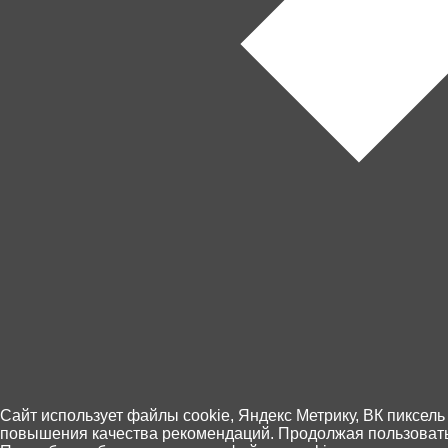
В комплекте:
- машинка;
- аккумулятор (500 мач 3.7v);
- пульт;
- станция для зарядки (9,5 см.).
Машина работает от аккумулятора (в комплект
Пульт работает от 2-х батареек АА (не входят 
+7 (4012) 92 63 00
Cайт использует файлы cookie, Яндекс Метрику, ВК пиксель
повышения качества рекомендаций. Продолжая пользоватьс
Пн.- Пт. с 10.00 до 18.00