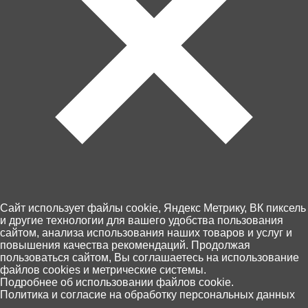
Артикул: 01644
В корзину
380 ₽
Забрать сегодня!
В наличии в 17 магазинах
Cайт использует файлы cookie, Яндекс Метрику, ВК пиксель
и другие технологии для вашего удобства пользования
Пункты выдачи Хоббит
сайтом, анализа использования наших товаров и услуг и
повышения качества рекомендаций. Продолжая
46 по Калининграду и области
пользоваться сайтом, Вы соглашаетесь на использование
10 августа, (понедельник)
файлов cookies и метрические системы.
Оплата - картой на сайте или при
0
Подробнее об использовании файлов cookie.
получении
Политика и согласие на обработку персональных данных
Главная
Каталог
Корзина
Избранное
Поиск