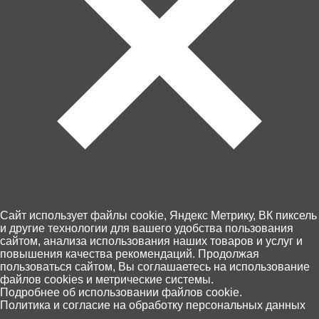
Артикул: StS-609
В корзину
2 100 ₽
Забрать сегодня!
Cайт использует файлы cookie, Яндекс Метрику, ВК пиксель
Недоступна
и другие технологии для вашего удобства пользования
сайтом, анализа использования наших товаров и услуг и
повышения качества рекомендаций. Продолжая
пользоваться сайтом, Вы соглашаетесь на использование
Пункты выдачи Хоббит
файлов cookies и метрические системы.
0
46 по Калининграду и области
Подробнее об использовании файлов cookie.
07 августа, (пятница)
Политика и согласие на обработку персональных данных
Главная
Каталог
Корзина
Избранное
Поиск
Оплата - картой на сайте или при