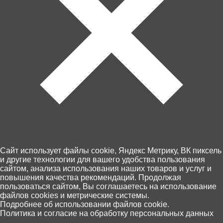
Артикул: 6709
В корзину
890 ₽
Забрать сегодня!
Cайт использует файлы cookie, Яндекс Метрику, ВК пиксель
В наличии в 1 магазинах
и другие технологии для вашего удобства пользования
сайтом, анализа использования наших товаров и услуг и
повышения качества рекомендаций. Продолжая
Пункты выдачи Хоббит
пользоваться сайтом, Вы соглашаетесь на использование
46 по Калининграду и области
файлов cookies и метрические системы.
10 августа, (понедельник)
0
Подробнее об использовании файлов cookie.
Оплата - картой на сайте или при
Политика и согласие на обработку персональных данных
Главная
Каталог
Корзина
Избранное
Поиск
получении