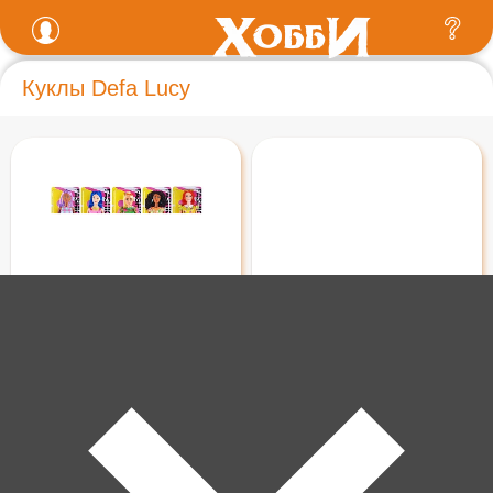
Куклы Defa Lucy
750 ₽
950 ₽
Кукла Defa Lucy в ярком
Кукла Defa Lucy "Кокетка" в
наряде, на листе 8507
коробке 8508
В корзину
В корзину