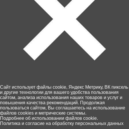
900 ₽
1 900 ₽
Кукла Defa Lucy "Лыжница"
Набор Defa Lucy В
с аксессуарами, на листе
магазине, 2 куклы 8364
8520
В корзину
В корзину
Cайт использует файлы cookie, Яндекс Метрику, ВК пиксель
и другие технологии для вашего удобства пользования
сайтом, анализа использования наших товаров и услуг и
повышения качества рекомендаций. Продолжая
пользоваться сайтом, Вы соглашаетесь на использование
файлов cookies и метрические системы.
0
Подробнее об использовании файлов cookie.
Политика и согласие на обработку персональных данных
Главная
Каталог
Корзина
Избранное
Поиск