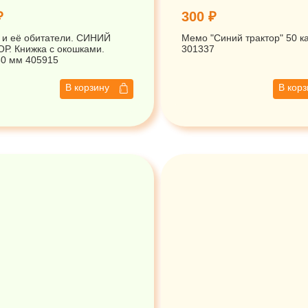
₽
300 ₽
и её обитатели. СИНИЙ
Мемо "Синий трактор" 50 к
Р. Книжка с окошками.
301337
60 мм 405915
В корзину
В кор