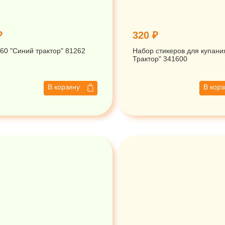
₽
320 ₽
60 "Синий трактор" 81262
Набор стикеров для купани
Трактор" 341600
В корзину
В кор