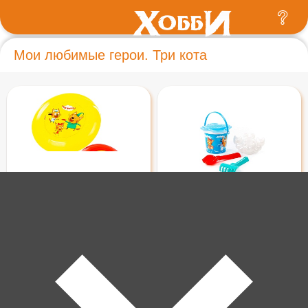
Мои любимые герои. Три кота
200 ₽
250 ₽
Летающая тарелка "Три
Песочный набор "Три кота и
кота"
море приключений" №1
91901
В корзину
В корзину