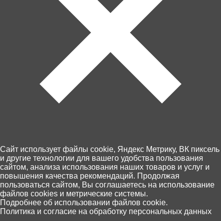
70 ₽
200 ₽
Учим буквы и цифры. Три
Пазлы 104 Три кота
кота и море приключений.
Раскраска. 214х290 мм. 16
стр. Умка в кор.50шт
Cайт использует файлы cookie, Яндекс Метрику, ВК пиксель
и другие технологии для вашего удобства пользования
В корзину
В корзину
сайтом, анализа использования наших товаров и услуг и
повышения качества рекомендаций. Продолжая
пользоваться сайтом, Вы соглашаетесь на использование
файлов cookies и метрические системы.
0
Подробнее об использовании файлов cookie.
Политика и согласие на обработку персональных данных
Главная
Каталог
Корзина
Избранное
Поиск