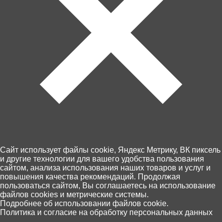
480 ₽
450 ₽
Игра магнитная "Одевашки.
Игра магнитная "Одевашки.
Алиса" 05610
Модная девчонка. Мишка-
малышка" 05725
В корзину
В корзину
Cайт использует файлы cookie, Яндекс Метрику, ВК пиксель
и другие технологии для вашего удобства пользования
сайтом, анализа использования наших товаров и услуг и
повышения качества рекомендаций. Продолжая
пользоваться сайтом, Вы соглашаетесь на использование
файлов cookies и метрические системы.
Подробнее об использовании файлов cookie.
0
Политика и согласие на обработку персональных данных
Главная
Каталог
Корзина
Избранное
Поиск