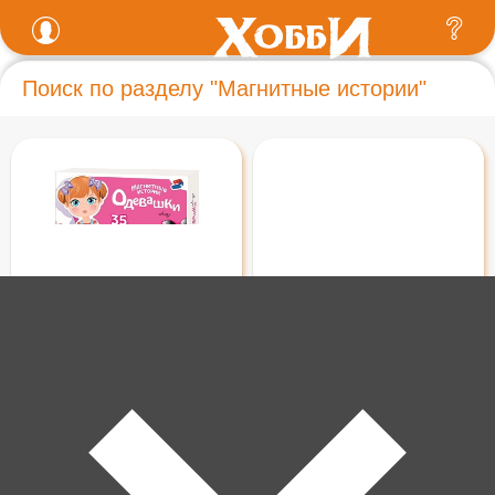
Поиск по разделу "Магнитные истории"
480 ₽
480 ₽
Игра магнитная "Одевашки.
Игра магнитная "Одевашки.
Лиза". 01912
Настя". 01911
В корзину
В корзину