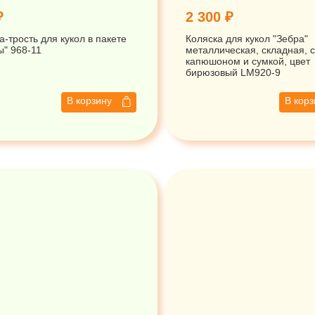
₽
2 300 ₽
а-трость для кукол в пакете
Коляска для кукол "Зебра"
ы" 968-11
металлическая, складная, с
капюшоном и сумкой, цвет
бирюзовый LM920-9
В корзину
В кор