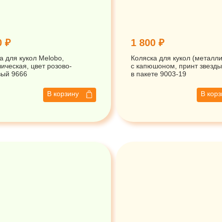
0 ₽
1 800 ₽
а для кукол Melobo,
Коляска для кукол (металли
ическая, цвет розово-
с капюшоном, принт звезды
вый 9666
в пакете 9003-19
В корзину
В кор