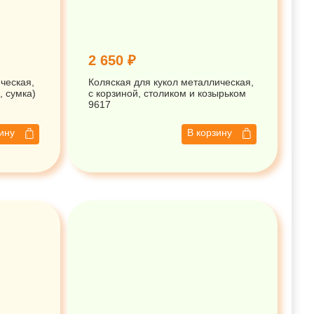
2 650 ₽
ческая,
Коляская для кукол металлическая,
, сумка)
с корзиной, столиком и козырьком
9617
зину
В корзину