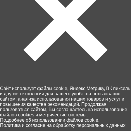
3 900 ₽
3 900 ₽
Беговел Rocket 12",
Беговел Rocket 12", колеса
надувные колеса, серый
надувные, темно-зеленый
R0043-GR
R0043-DGN
Cайт использует файлы cookie, Яндекс Метрику, ВК пиксель
В корзину
В корзину
и другие технологии для вашего удобства пользования
сайтом, анализа использования наших товаров и услуг и
повышения качества рекомендаций. Продолжая
пользоваться сайтом, Вы соглашаетесь на использование
файлов cookies и метрические системы.
0
Подробнее об использовании файлов cookie.
Политика и согласие на обработку персональных данных
Главная
Каталог
Корзина
Избранное
Поиск