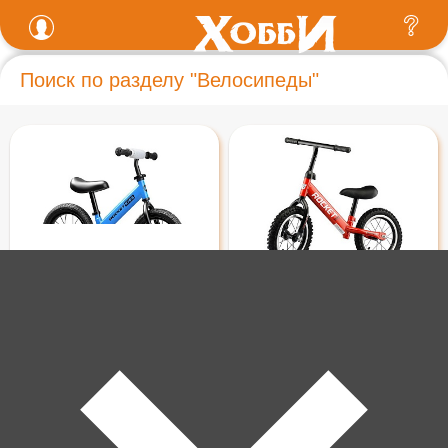
Поиск по разделу "Велосипеды"
3 900 ₽
3 900 ₽
Беговел Rocket 12",
Беговел 12" ROCKET"
надувные колеса, синий
колеса надувные, цвет
R0043NEW-BL
красный R0043
В корзину
В корзину