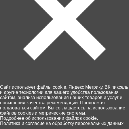
В корзину
В корзину
290 ₽
450 ₽
Хэллоу Китти. Набор для
Набор для творчества
творчества "Создай свой
"Браслеты своими руками.
Cайт использует файлы cookie, Яндекс Метрику, ВК пиксель
браслет" ХК2010588
Бижу" (цветные) 05291
и другие технологии для вашего удобства пользования
сайтом, анализа использования наших товаров и услуг и
В корзину
В корзину
повышения качества рекомендаций. Продолжая
пользоваться сайтом, Вы соглашаетесь на использование
файлов cookies и метрические системы.
0
Подробнее об использовании файлов cookie.
Политика и согласие на обработку персональных данных
Главная
Каталог
Корзина
Избранное
Поиск