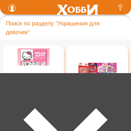
Поиск по разделу "Украшения для
девочек"
200 ₽
100 ₽
Хэллоу Китти. Набор для
Сережки Наклейки 1205845
творчества. Алмазная
мозаика с татуировками
ХК2010673