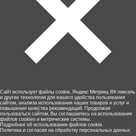
290 ₽
650 ₽
Домашние животные
Драгунский В. Денискины
(Энциклопедия для детского
рассказы (илл. Громовой)
сада) 64916
42313
Cайт использует файлы cookie, Яндекс Метрику, ВК пиксель
В корзину
В корзину
и другие технологии для вашего удобства пользования
сайтом, анализа использования наших товаров и услуг и
повышения качества рекомендаций. Продолжая
пользоваться сайтом, Вы соглашаетесь на использование
файлов cookies и метрические системы.
0
Подробнее об использовании файлов cookie.
Политика и согласие на обработку персональных данных
Главная
Каталог
Корзина
Избранное
Поиск