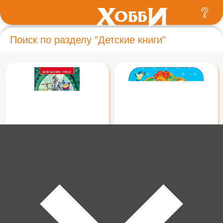
Поиск по разделу "Детские книги"
290 ₽
150 ₽
Волков А. Волшебник
Петушок - золотой гребешок
Изумрудного города
(Гармошки) 34417
(Внеклассное чтение) 26998
В корзину
В корзину