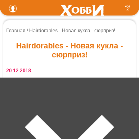
Главная
Hairdorables - Новая кукла - сюрприз!
Hairdorables - Новая кукла -
сюрприз!
20.12.2018
Hairdorables - Новая кукла - сюрприз! Уже завоевала
любовь девочек по всему миру. А как примут ее у нас?
Купить куклу Hairdorables в Калининграде
Кукла - сюрприз! В каждом наборе Вас ждет куколка с
роскошными волосами, а также 10 секретов! У кукол
супердлинные, мягкие волосы с яркими акцентами в
виде цветных прядей.
Вместе с куклой в коробке находятся 11 сюрпризов,