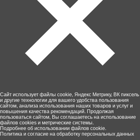
включающих обувь, аксессуары, наклейки, гребень
для расчесывания волос и коллекционную карточку.
После распаковки всех сюрпризов т самой куклы
коробку можно использовать как игровую комнату и
зону для хранения.
Контакты
Доставка и оплата
Магазины
Возврат товара
Персональные данные
+7 (4012) 92 63 00
Пн.- Пт. с 10.00 до 18.00
Cайт использует файлы cookie, Яндекс Метрику, ВК пиксель
и другие технологии для вашего удобства пользования
сайтом, анализа использования наших товаров и услуг и
повышения качества рекомендаций. Продолжая
пользоваться сайтом, Вы соглашаетесь на использование
файлов cookies и метрические системы.
0
Подробнее об использовании файлов cookie.
Политика и согласие на обработку персональных данных
Главная
Каталог
Корзина
Избранное
Поиск