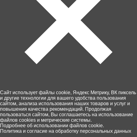
В корзину
В корзину
ТОЛЬКО НА САЙТЕ!
8 990 ₽
9 990 ₽
Бассейн каркасный,
Бассейн каркасный,
круглый, 305х76см, с
круглый, 366х76см, с
Cайт использует файлы cookie, Яндекс Метрику, ВК пиксель
видеоинструкцией +
видеоинструкцией+ фильтр-
и другие технологии для вашего удобства пользования
фильтр-насос 220в 28202
насос 220в 28212
сайтом, анализа использования наших товаров и услуг и
повышения качества рекомендаций. Продолжая
В корзину
В корзину
пользоваться сайтом, Вы соглашаетесь на использование
файлов cookies и метрические системы.
0
Подробнее об использовании файлов cookie.
Политика и согласие на обработку персональных данных
Главная
Каталог
Корзина
Избранное
Поиск