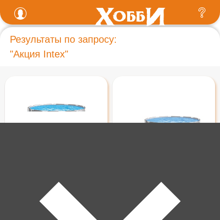
Результаты по запросу:
"Акция Intex"
ТОЛЬКО НА САЙТЕ!
8 990 ₽
9 990 ₽
Бассейн каркасный,
Бассейн каркасный,
круглый, 305х76см, в
круглый, 366х76см, в
комплекте фильтр-насос
комплекте фильтр-насос
220в 26702
220в 26712