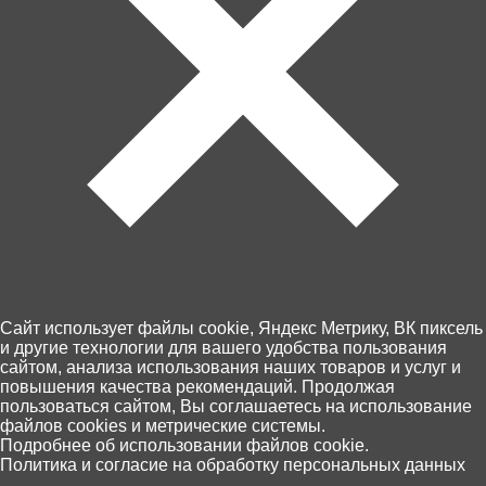
Артикул: 1111-1162
В корзину
130 ₽
Забрать сегодня!
Cайт использует файлы cookie, Яндекс Метрику, ВК пиксель
В наличии в 14 магазинах
и другие технологии для вашего удобства пользования
сайтом, анализа использования наших товаров и услуг и
повышения качества рекомендаций. Продолжая
Пункты выдачи Хоббит
пользоваться сайтом, Вы соглашаетесь на использование
46 по Калининграду и области
файлов cookies и метрические системы.
0
Подробнее об использовании файлов cookie.
14 августа, (пятница)
Политика и согласие на обработку персональных данных
Оплата - картой на сайте или при
Главная
Каталог
Корзина
Избранное
Поиск
получении