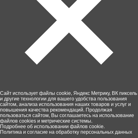
Артикул: Т19705
В корзину
100 ₽
Забрать сегодня!
Недоступна
Cайт использует файлы cookie, Яндекс Метрику, ВК пиксель
и другие технологии для вашего удобства пользования
Пункты выдачи Хоббит
сайтом, анализа использования наших товаров и услуг и
повышения качества рекомендаций. Продолжая
46 по Калининграду и области
пользоваться сайтом, Вы соглашаетесь на использование
10 августа, (понедельник)
файлов cookies и метрические системы.
Оплата - картой на сайте или при
0
Подробнее об использовании файлов cookie.
получении
Политика и согласие на обработку персональных данных
Главная
Каталог
Корзина
Избранное
Поиск